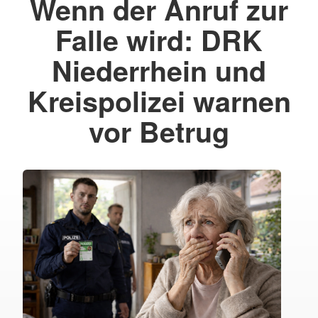
Wenn der Anruf zur
Falle wird: DRK
Niederrhein und
Kreispolizei warnen
vor Betrug
RK
rhein