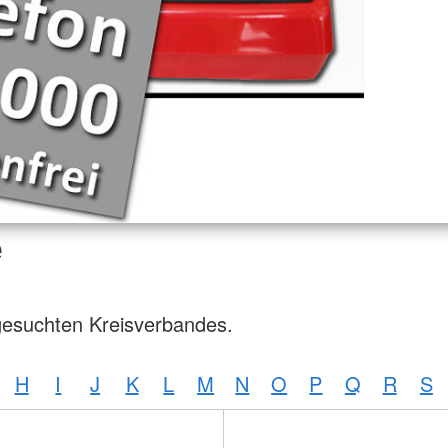
e
gesuchten Kreisverbandes.
H
I
J
K
L
M
N
O
P
Q
R
S