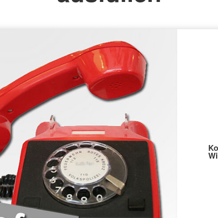
Ko
Wi