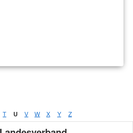
T
U
V
W
X
Y
Z
Landesverband