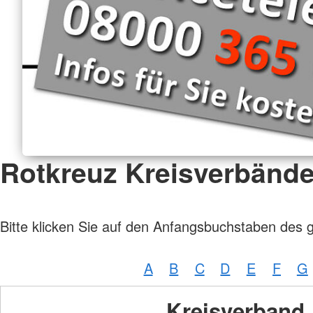
Rotkreuz Kreisverbänd
Bitte klicken Sie auf den Anfangsbuchstaben des 
A
B
C
D
E
F
G
Kreisverband