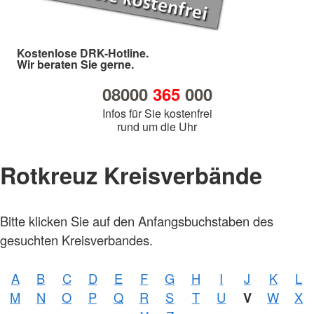
Kostenlose DRK-Hotline.
Wir beraten Sie gerne.
08000
365
000
Infos für Sie kostenfrei
rund um die Uhr
Rotkreuz Kreisverbände
Bitte klicken Sie auf den Anfangsbuchstaben des
Foto:
A.
gesuchten Kreisverbandes.
Zelck
/
DRKS
A
B
C
D
E
F
G
H
I
J
K
L
Foto:
M
N
O
P
Q
R
S
T
U
V
W
X
A.
Zelck