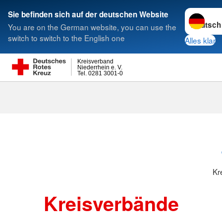
Sprache w
Sie befinden sich auf der deutschen Website
You are on the German website, you can use the
Suche
switch to switch to the English one
Alles klar
Kreisverband
Niederrhein e. V.
Tel. 0281 3001-0
Kreisverbänd
Kr
Kreisverbände