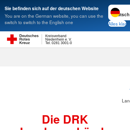
Sprache w
Sie befinden sich auf der deutschen Website
You are on the German website, you can use the
Suche
switch to switch to the English one
Alles klar
Kreisverband
Niederrhein e. V.
Tel. 0281 3001-0
Landesverbä
Lan
Die DRK