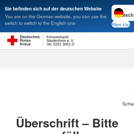
Sprache w
Sie befinden sich auf der deutschen Website
You are on the German website, you can use the
Suche
switch to switch to the English one
Alles klar
Kreisverband
Niederrhein e. V.
Tel. 0281 3001-0
Schwesternsc
Schw
Überschrift – Bitte