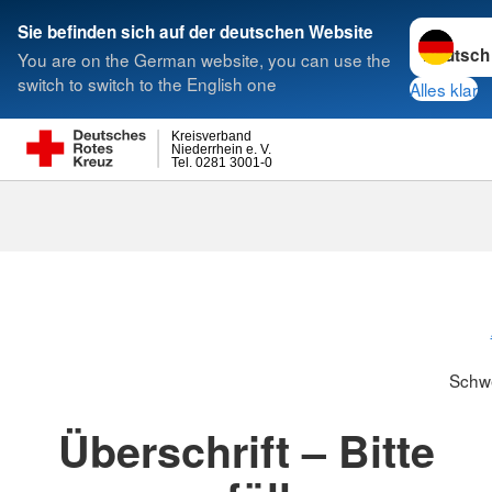
Sprache w
Sie befinden sich auf der deutschen Website
You are on the German website, you can use the
Suche
switch to switch to the English one
Alles klar
Kreisverband
Niederrhein e. V.
Tel. 0281 3001-0
Schwesternsc
Schw
Überschrift – Bitte