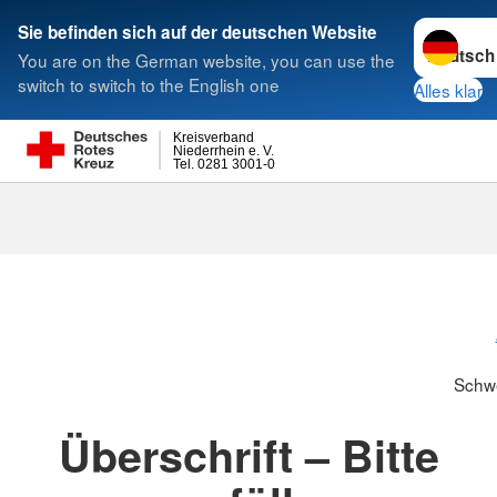
Sprache w
Sie befinden sich auf der deutschen Website
You are on the German website, you can use the
Suche
switch to switch to the English one
Alles klar
Kreisverband
Niederrhein e. V.
Tel. 0281 3001-0
Schwesternsc
Schw
Überschrift – Bitte