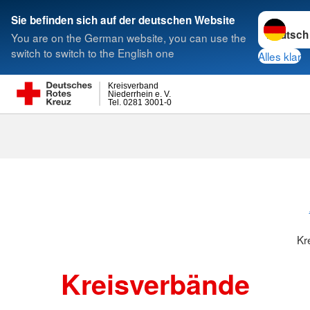
Sprache w
Sie befinden sich auf der deutschen Website
You are on the German website, you can use the
Suche
switch to switch to the English one
Alles klar
Kreisverband
Niederrhein e. V.
Tel. 0281 3001-0
Kreisverbänd
Kr
Kreisverbände