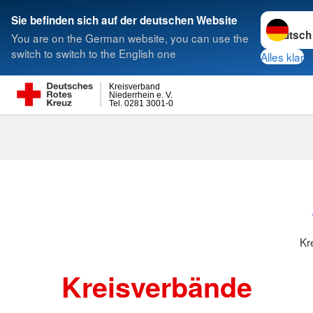
Sprache w
Sie befinden sich auf der deutschen Website
You are on the German website, you can use the
Suche
switch to switch to the English one
Alles klar
Kreisverband
Niederrhein e. V.
Tel. 0281 3001-0
Kreisverbänd
Kr
Kreisverbände