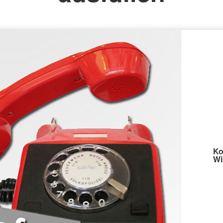
Ko
Wi