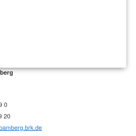
berg
9 0
9 20
vbamberg.brk.de