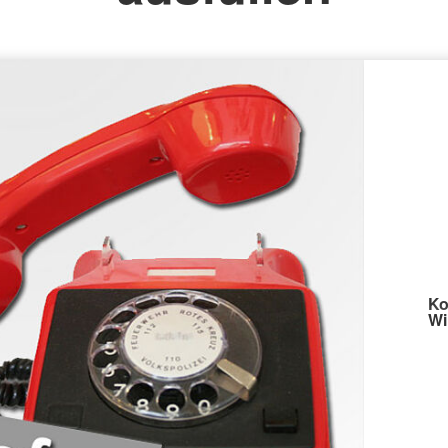
Ko
Wi