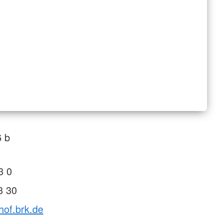
6 b
3 0
3 30
hof.brk.de