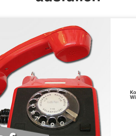
Ko
Wi