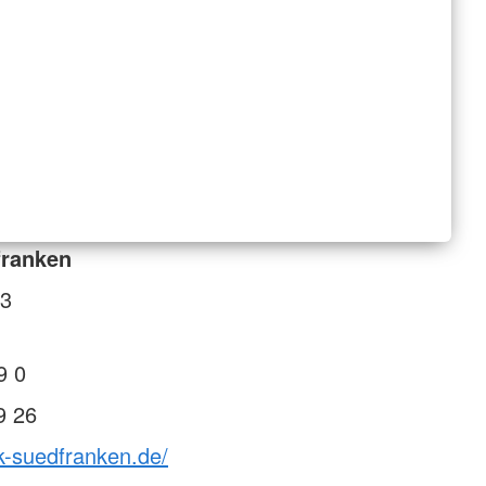
franken
33
9 0
9 26
k-suedfranken.de/