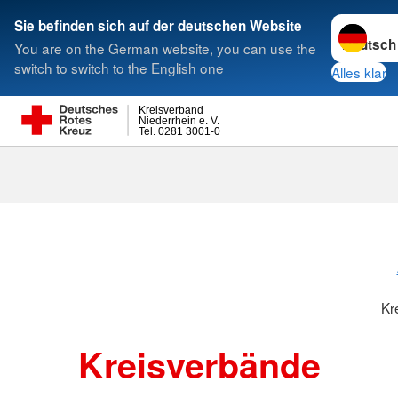
Sprache w
Sie befinden sich auf der deutschen Website
You are on the German website, you can use the
Suche
switch to switch to the English one
Alles klar
Kreisverband
Niederrhein e. V.
Tel. 0281 3001-0
Kreisverbänd
Kr
Kreisverbände