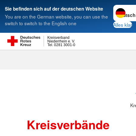
Sprache w
Sie befinden sich auf der deutschen Website
You are on the German website, you can use the
Suche
switch to switch to the English one
Alles klar
Kreisverband
Niederrhein e. V.
Tel. 0281 3001-0
Kreisverbänd
Kr
Kreisverbände