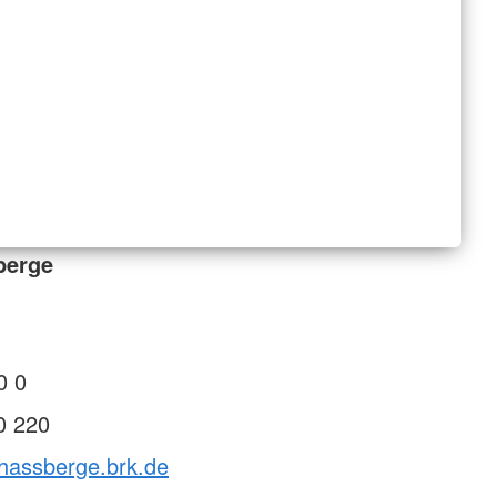
berge
0 0
0 220
vhassberge.brk.de