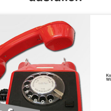
Ko
Wi