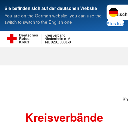
Sprache w
Sie befinden sich auf der deutschen Website
You are on the German website, you can use the
Suche
switch to switch to the English one
Alles klar
Kreisverband
Niederrhein e. V.
Tel. 0281 3001-0
Kreisverbänd
Kr
Kreisverbände