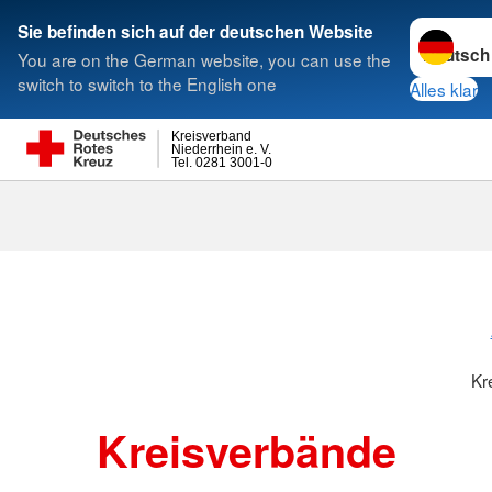
Sprache w
Sie befinden sich auf der deutschen Website
You are on the German website, you can use the
Suche
switch to switch to the English one
Alles klar
Kreisverband
Niederrhein e. V.
Tel. 0281 3001-0
Kreisverbänd
Kr
Kreisverbände