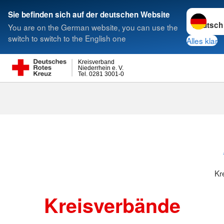
Sprache w
Sie befinden sich auf der deutschen Website
You are on the German website, you can use the
Suche
switch to switch to the English one
Alles klar
Kreisverband
Niederrhein e. V.
Tel. 0281 3001-0
Kreisverbänd
Kr
Kreisverbände