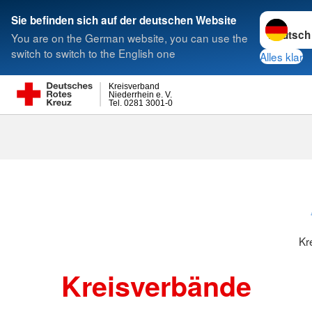
Sprache w
Sie befinden sich auf der deutschen Website
You are on the German website, you can use the
Suche
switch to switch to the English one
Alles klar
Kreisverband
Niederrhein e. V.
Tel. 0281 3001-0
Kreisverbänd
Kr
Kreisverbände