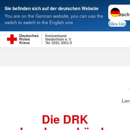
Sprache w
Sie befinden sich auf der deutschen Website
You are on the German website, you can use the
Suche
switch to switch to the English one
Alles klar
Kreisverband
Niederrhein e. V.
Tel. 0281 3001-0
Landesverbä
Lan
Die DRK