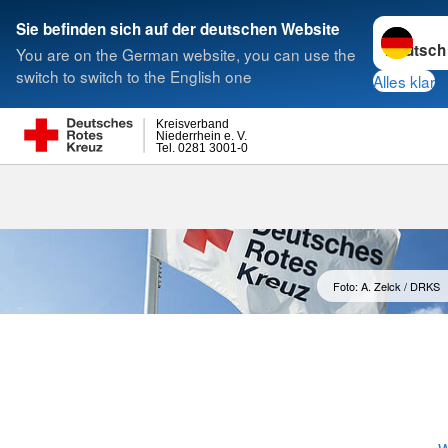
Sprache w
Sie befinden sich auf der deutschen Website
You are on the German website, you can use the
Suche
switch to switch to the English one
Alles klar
Kreisverband
Niederrhein e. V.
Tel. 0281 3001-0
Präsidium
Foto: A. Zelck / DRKS