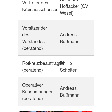
Vertreter des
Hoffacker (OV
Kreisausschusses
Wesel)
Vorsitzender
des
Andreas
Vorstandes
Bußmann
(beratend)
Rotkreuzbeauftragter
Phillip
(beratend)
Scholten
Operativer
Andreas
Krisenmanager
Bußmann
(beratend)