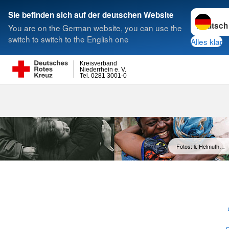
Sprache w
Sie befinden sich auf der deutschen Website
You are on the German website, you can use the
Suche
switch to switch to the English one
Alles klar
Kreisverband
Niederrhein e. V.
Tel. 0281 3001-0
Suchdienst
Fotos: li. Helmuth…