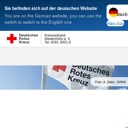
Sprache w
Sie befinden sich auf der deutschen Website
You are on the German website, you can use the
Suche
switch to switch to the English one
Alles klar
Kreisverband
Niederrhein e. V.
Tel. 0281 3001-0
Ansprechpart
Foto: A. Zelck / DRKS