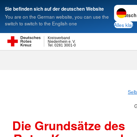
Sprache w
Sie befinden sich auf der deutschen Website
You are on the German website, you can use the
Suche
switch to switch to the English one
Alles klar
Kreisverband
Niederrhein e. V.
Tel. 0281 3001-0
Grundsätze
Selb
G
Die Grundsätze des