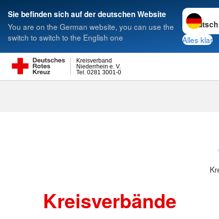
Sprache w
Sie befinden sich auf der deutschen Website
You are on the German website, you can use the
Suche
switch to switch to the English one
Alles klar
Kreisverband
Niederrhein e. V.
Tel. 0281 3001-0
Kreisverbänd
Kr
Kreisverbände