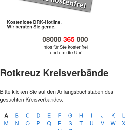
Kostenlose DRK-Hotline.
Wir beraten Sie gerne.
08000
365
000
Infos für Sie kostenfrei
rund um die Uhr
Rotkreuz Kreisverbände
Bitte klicken Sie auf den Anfangsbuchstaben des
Foto:
A.
gesuchten Kreisverbandes.
Zelck
/
DRKS
A
B
C
D
E
F
G
H
I
J
K
L
Foto:
M
N
O
P
Q
R
S
T
U
V
W
X
A.
Zelck