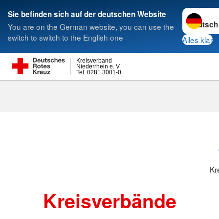
Sprache w
Sie befinden sich auf der deutschen Website
You are on the German website, you can use the
Suche
switch to switch to the English one
Alles klar
Kreisverband
Niederrhein e. V.
Tel. 0281 3001-0
Kreisverbänd
Kr
Kreisverbände