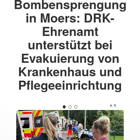
Bombensprengung
in Moers: DRK-
Ehrenamt
unterstützt bei
Evakuierung von
Krankenhaus und
Pflegeeinrichtung
) DRK
(c) DRK
V
KV
ederrhein
Niederrhein
 V.
e. V.