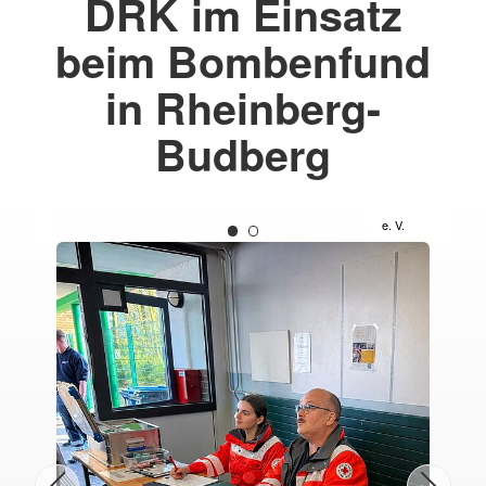
DRK im Einsatz
beim Bombenfund
in Rheinberg-
Budberg
) DRK
(c) DRK
V
KV
ederrhein
Niederrhein
 V.
e. V.