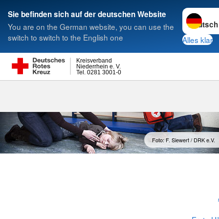
Sprache w
Sie befinden sich auf der deutschen Website
You are on the German website, you can use the
Suche
switch to switch to the English one
Alles klar
Kreisverband
Niederrhein e. V.
Tel. 0281 3001-0
Foto: F. Siewert / DRK e.V.