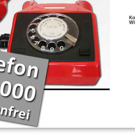
Ko
Wi