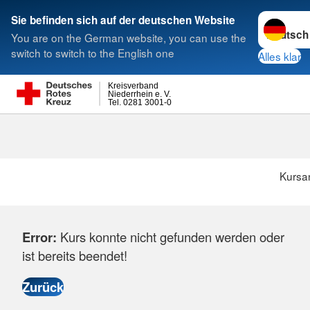
Sprache w
Sie befinden sich auf der deutschen Website
You are on the German website, you can use the
Suche
switch to switch to the English one
Alles klar
Kreisverband
Niederrhein e. V.
Tel. 0281 3001-0
Kursa
Error:
Kurs konnte nicht gefunden werden oder
ist bereits beendet!