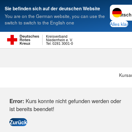
Sprache w
Sie befinden sich auf der deutschen Website
You are on the German website, you can use the
Suche
switch to switch to the English one
Alles klar
Kreisverband
Niederrhein e. V.
Tel. 0281 3001-0
Kursa
Error:
Kurs konnte nicht gefunden werden oder
ist bereits beendet!