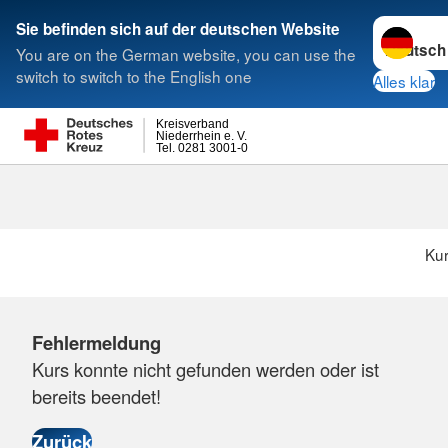
Sprache w
Sie befinden sich auf der deutschen Website
You are on the German website, you can use the
Suche
switch to switch to the English one
Alles klar
Kreisverband
Niederrhein e. V.
Tel. 0281 3001-0
Ku
Fehlermeldung
Kurs konnte nicht gefunden werden oder ist
bereits beendet!