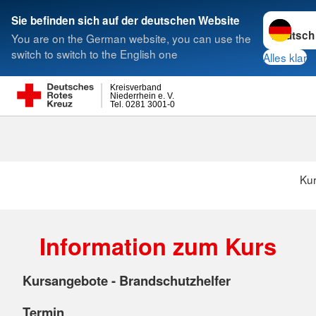
Sprache w
Sie befinden sich auf der deutschen Website
You are on the German website, you can use the
Suche
switch to switch to the English one
Alles klar
Kreisverband
Niederrhein e. V.
Tel. 0281 3001-0
Ku
Information zum Kurs
Kursangebote - Brandschutzhelfer
Termin