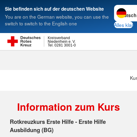
Sprache w
Sie befinden sich auf der deutschen Website
You are on the German website, you can use the
Suche
switch to switch to the English one
Alles klar
Kreisverband
Niederrhein e. V.
Tel. 0281 3001-0
Ku
Information zum Kurs
Rotkreuzkurs Erste Hilfe - Erste Hilfe
Ausbildung (BG)