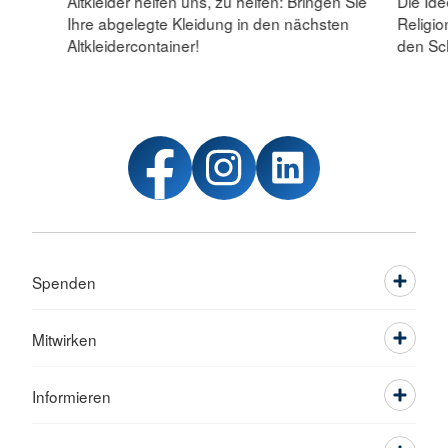
Altkleider helfen uns, zu helfen: Bringen Sie
Die Id
Ihre abgelegte Kleidung in den nächsten
Religio
Altkleidercontainer!
den Sc
Spenden
Mitwirken
Informieren