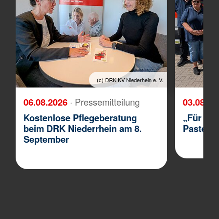
(c) DRK KV Niederhein e. V.
06.08.2026
· Pressemitteilung
03.08.2
Kostenlose Pflegeberatung
„Für Blu
beim DRK Niederrhein am 8.
Paste“
September