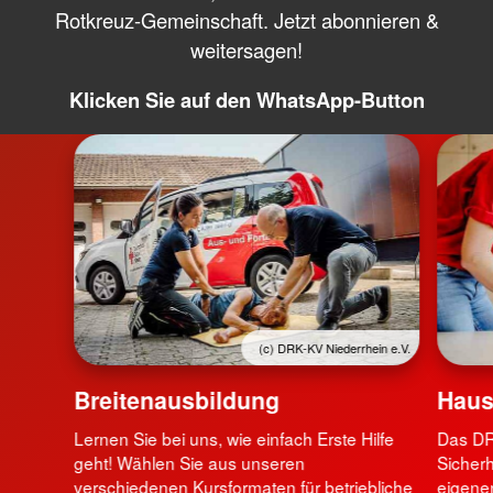
Rotkreuz-Gemeinschaft. Jetzt abonnieren &
weitersagen!
Klicken Sie auf den WhatsApp-Button
(c) DRK-KV Niederrhein e.V.
Breitenausbildung
Haus
Lernen Sie bei uns, wie einfach Erste Hilfe
Das DR
geht! Wählen Sie aus unseren
Sicherh
verschiedenen Kursformaten für betriebliche
eigenen