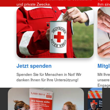
und private Zwecke.
ihm sin
Jetzt spenden
Mitg
Spenden Sie für Menschen in Not! Wir
Mit Ihr
danken Ihnen für Ihre Untersützung!
unsere
Engagem