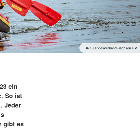
DRK-Landesverband Sachsen e.V.
23 ein
. So ist
. Jeder
us
 gibt es