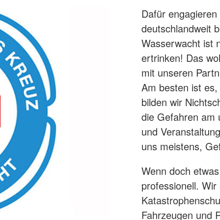
Dafür engagieren
deutschlandweit be
Wasserwacht ist n
ertrinken! Das w
mit unseren Partn
Am besten ist es,
bilden wir Nicht
die Gefahren am 
und Veranstaltun
uns meistens, Gef
Wenn doch etwas p
professionell. Wi
Katastrophenschut
Fahrzeugen und 