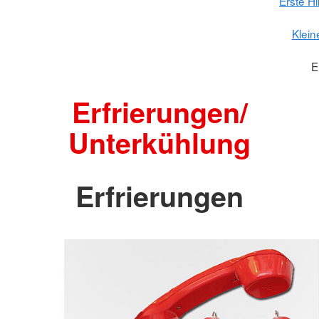
Erste H
Klein
E
Erfrierungen/
Unterkühlung
Erfrierungen