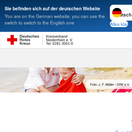
Sprache w
Sie befinden sich auf der deutschen Website
You are on the German website, you can use the
Suche
switch to switch to the English one
Alles klar
Kreisverband
Niederrhein e. V.
Tel. 0281 3001-0
Foto: J. F. Müller / DRK e.V.