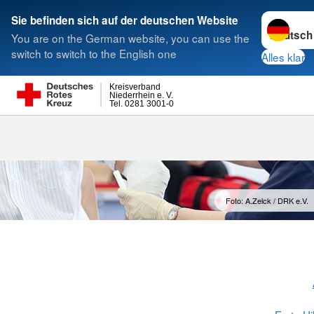
Sprache w
Sie befinden sich auf der deutschen Website
You are on the German website, you can use the
Suche
switch to switch to the English one
Alles klar
Kreisverband
Niederrhein e. V.
Tel. 0281 3001-0
Foto: A.Zelck / DRK e.V.