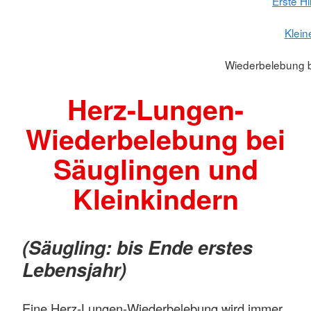
Erste H
Klein
Wiederbelebung b
Herz-Lungen-
Wiederbelebung bei
Säuglingen und
Kleinkindern
(Säugling: bis Ende erstes
Lebensjahr)
Eine Herz-Lungen-Wiederbelebung wird immer